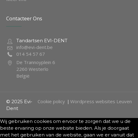
Contacteer Ons
Tandartsen EVI-DENT
info@evi-dent.be
014 54 57 67
De Trannoyplein 6
2260 Westerlo
België
Cookie policy
Wordpress websites Leuven
© 2025 Evi-
|
Dent
Wij gebruiken cookies om ervoor te zorgen dat we u de
beste ervaring op onze website bieden. Als je doorgaat
met het gebruiken van de website, gaan we er vanuit dat