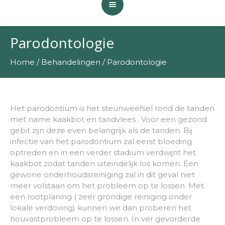
Parodontologie
Home
/
Behandelingen
/
Parodontologie
Het parodontium is het steunweefsel rond de tanden
met name kaakbot en tandvlees . Voor een gezond
gebit zijn deze even belangrijk als de tanden. Bij
infectie van het parodontium zal eerst bloeding
optreden en in een verder stadium verdwijnt het
kaakbot zodat tanden uiteindelijk los komen. Een
gewone onderhoudsreiniging zal in dit geval niet
meer volstaan om het probleem op te lossen. Met
een rootplaning ( zeer grondige reiniging onder
lokale verdoving) kunnen we dan proberen het
houvastprobleem op te lossen. In ver gevorderde